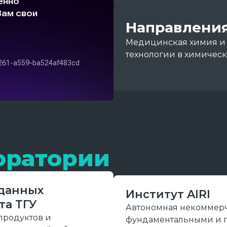
Направлени
Медицинская химия и
технологии в химичес
оратории
 данных
Институт AIRI
та ТГУ
Автономная некоммерч
продуктов и
фундаментальными и 