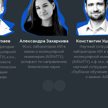
узаев
Александра Захаркива
Константин У
М.н.с. лаборатории ИИ в
Научный сотру
ратории
химии и молекулярной
лаборатории ИИ в 
кулярной
инженерии (AIRIхТГУ),
молекулярной инж
), к.х.н.,
аспирант по направлению
(AIRIхТГУ), к.ф.-м.н.
роекта
Химические науки
научный сотрудник
итических
«Глубокое обучение 
ации
о жизни» AI
зов»