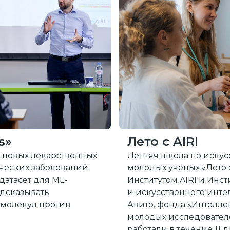
s»
Лето с AIRI
 новых лекарственных
Летняя школа по искус
ческих заболеваний.
молодых ученых «Лето с
датасет для ML-
Институтом AIRI и Инс
едсказывать
и искусственного инте
 молекул против
Авито, фонда «Интеллект
молодых исследователе
работали в течение 11 д