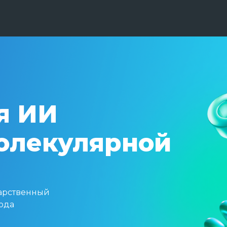
я ИИ
молекулярной
арственный
года