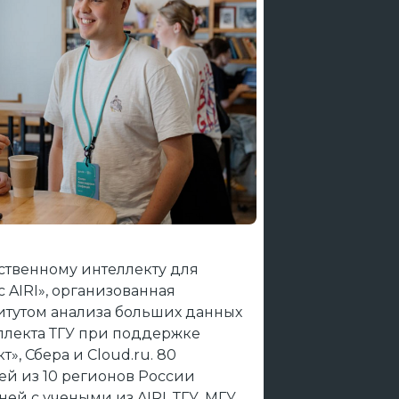
ственному интеллекту для
 AIRI», организованная
титутом анализа больших данных
ллекта ТГУ при поддержке
», Сбера и Cloud.ru. 80
й из 10 регионов России
ней с учеными из AIRI, ТГУ, МГУ,