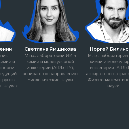
шенин
Светлана Ямщикова
Норгей Билинс
дник
М.н.с. лаборатории ИИ в
М.н.с. лаборатории
химии и
химии и молекулярной
химии и молекуля
енерии
инженерии (AIRIхТГУ),
инженерии (AIRIхТ
, ведущий
аспирант по направлению
аспирант по направ
 группы
Биологические науки
Физико-математич
в науках
науки
R