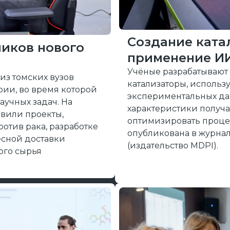
Создание ката
иков нового
применение И
Учёные разрабатываю
з томских вузов
катализаторы, использ
рии, во время которой
экспериментальных дан
аучных задач. На
характеристики получа
вили проекты,
оптимизировать процесс
отив рака, разработке
опубликована в журнал
есной доставки
(издательство MDPI).
ого сырья