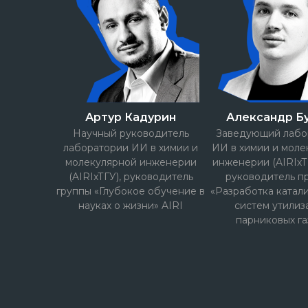
Артур Кадурин
Александр Б
Научный руководитель
Заведующий лабо
лаборатории ИИ в химии и
ИИ в химии и моле
молекулярной инженерии
инженерии (AIRIхТГУ
(AIRIхТГУ), руководитель
руководитель п
группы «Глубокое обучение в
«Разработка катал
науках о жизни» AIRI
систем утилиз
парниковых га