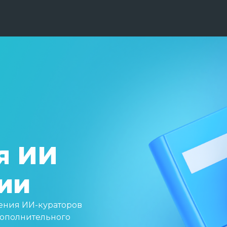
я ИИ
нии
ения ИИ-кураторов
дополнительного